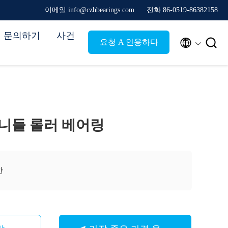
이메일 info@czhbearings.com
전화 86-0519-86382158
문의하기
사건


요청 A 인용하다
 니들 롤러 베어링
한