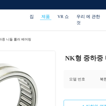
집
제품
VR 쇼
우리 에 관한
것
하중 니들 롤러 베어링
NK형 중하중
모델 번호
북