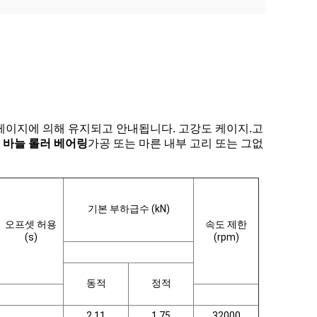
 케이지에 의해 유지되고 안내됩니다. 고강도 케이지.고
용 바늘 롤러 베어링
가공 또는 마른 내부 고리 또는 그없
기본 부하급수 (kN)
오프셋 허용
속도 제한
(s)
(rpm)
동적
정적
2.11
1.75
32000