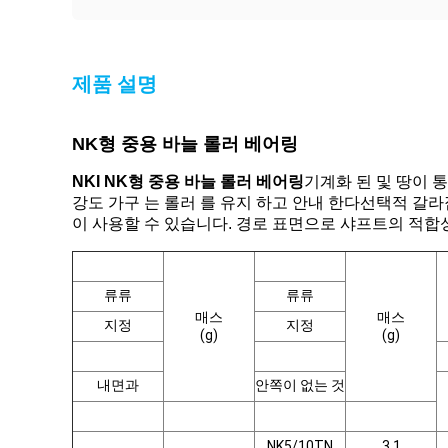
제품 설명
NK형 중용 바늘 롤러 베어링
NKI NK형 중용 바늘 롤러 베어링
기계화 된 및 땅이 
강도 가구 는 롤러 를 유지 하고 안내 한다선택적 갈
이 사용할 수 있습니다. 경로 표면으로 샤프트의 적합
류류
류류
매스
매스
지정
지정
(g)
(g)
내면과
안쪽이 없는 것
NK5/10TN
3.1