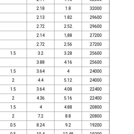
2.18
1.8
32000
2.13
1.82
29600
2.72
2.52
29600
2.14
1,88
27200
2.72
2.56
27200
1.5
3.2
3.28
25600
3.88
4.16
25600
1.5
3.64
4
24000
2
4.4
5.12
24000
1.5
3.64
4.08
22400
2
4.36
5.16
22400
1.5
4
4.88
20800
2
7.2
8.8
20800
0.5
8.24
9.2
19200