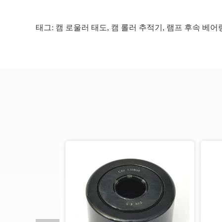
태그:
캠 로울러 태도
,
캠 롤러 추적기
,
램프 후속 베어