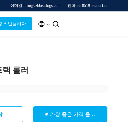
이메일 info@czhbearings.com
전화 86-0519-86382158


청 A 인용하다
트랙 롤러
락
가장 좋은 가격 을 구하라