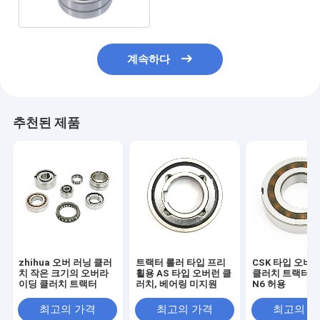
계속하다
추천된 제품
zhihua 오버 러닝 클러
트랙터 롤러 타입 프리
CSK 타입 오버
치 작은 크기의 오버라
휠용 AS 타입 오버런 클
클러치 트랙터 
이딩 클러치 트랙터
러치, 베어링 미지원
N6 허용
최고의 가격
최고의 가격
최고의 